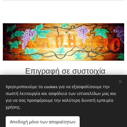
Επιγραφή σε συστοιχία
σανιδιών - 2,60 χ 0,80 μ.
Χρησιμοποιούμε τα cookies για να εξασφαλίσουμε την
σωστή λειτουργία και ασφάλεια των ιστοσελίδων μας και
Inscription on an array of
για να σας προσφέρουμε την καλύτερη δυνατή εμπειρία
boards - 2.60 x 0.80 m.
χρήσης.
Αποδοχή μόνο των απαραίτητων