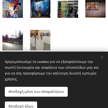
Events 1
-
Events 2
-
Events 3
-
Χρησιμοποιούμε τα cookies για να εξασφαλίσουμε την
σωστή λειτουργία και ασφάλεια των ιστοσελίδων μας και
Events 4
-
Events 5
-
για να σας προσφέρουμε την καλύτερη δυνατή εμπειρία
Events 6
-
Events 7
-
Events 8
χρήσης.
-
Events 9
-
Events 10
Αποδοχή μόνο των απαραίτητων
Αποδοχή όλων